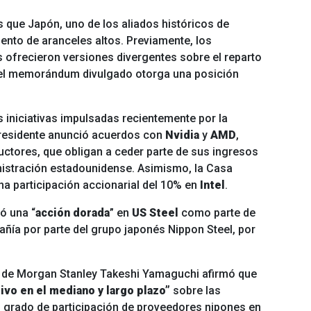
 que Japón, uno de los aliados históricos de
ento de aranceles altos. Previamente, los
 ofrecieron versiones divergentes sobre el reparto
o el memorándum divulgado otorga una posición
s iniciativas impulsadas recientemente por la
presidente anunció acuerdos con
Nvidia
y
AMD
,
tores, que obligan a ceder parte de sus ingresos
nistración estadounidense. Asimismo, la Casa
na participación accionarial del 10% en
Intel
.
ó una “
acción dorada
” en
US Steel
como parte de
añía por parte del grupo japonés Nippon Steel, por
 de Morgan Stanley Takeshi Yamaguchi afirmó que
ivo en el mediano y largo plazo”
sobre las
 grado de participación de proveedores nipones en