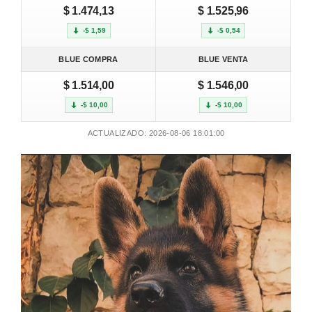
$ 1.474,13
$ 1.525,96
-$ 1,59
-$ 0,54
BLUE COMPRA
BLUE VENTA
$ 1.514,00
$ 1.546,00
-$ 10,00
-$ 10,00
ACTUALIZADO: 2026-08-06 18:01:00