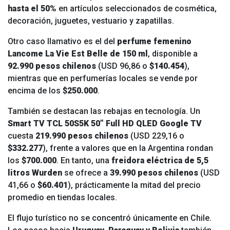
hasta el 50%
en artículos seleccionados de cosmética,
decoración, juguetes, vestuario y zapatillas.
Otro caso llamativo es el del
perfume femenino
Lancome La Vie Est Belle de 150 ml
, disponible a
92.990 pesos chilenos
(USD 96,86 o
$140.454
),
mientras que en perfumerías locales se vende por
encima de los
$250.000
.
También se destacan las rebajas en tecnología. Un
Smart TV TCL 50S5K 50” Full HD QLED Google TV
cuesta
219.990 pesos chilenos
(USD 229,16 o
$332.277
), frente a valores que en la Argentina rondan
los
$700.000
. En tanto, una
freidora eléctrica de 5,5
litros Wurden
se ofrece a
39.990 pesos chilenos
(USD
41,66 o
$60.401
), prácticamente la mitad del precio
promedio en tiendas locales.
El flujo turístico no se concentró únicamente en Chile.