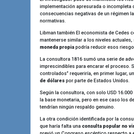
implementación apresurada o incompleta de
consecuencias negativas de un régimen la
normativas.
Libman también
El economista de Cedes con
mantenerse similar a los niveles actuales,
moneda propia
podría reducir esos riesg
La consultora 1816 sumó una serie de adv
imprescindibles para encarar el proceso. S
controlados” requeriría, en primer lugar, u
de dólares
por parte de Estados Unidos.
Según la consultora, con solo USD 16.000 m
la base monetaria, pero en ese caso los d
tendrían ningún respaldo genuino.
La otra condición identificada por la consul
que haría falta una
consulta popular no vi
previó un Congreso escéptico respecto a es