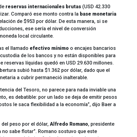
 de
reservas internacionales brutas
(USD 42.330
rizar. Comparó ese monto contra la
base monetaria
elación de $953 por dólar. De esta manera, si se
educciones, ese sería el nivel de conversión
 moneda local circulante.
as el llamado
efectivo mínimo
o encajes bancarios
custodia de los bancos y no están disponibles para
 de reservas líquidas quedó en USD 29.630 millones.
bertura subió hasta $1.362 por dólar, dado que el
netaria a cubrir permaneció inalterable.
istencia del Tesoro, no parece para nada inviable una
to, es debatible: por un lado se deja de emitir pesos
ostos le saca flexibilidad a la economía”, dijo Baer a
del peso por el dólar,
Alfredo Romano
, presidente
 no sabe flotar”. Romano sostuvo que este