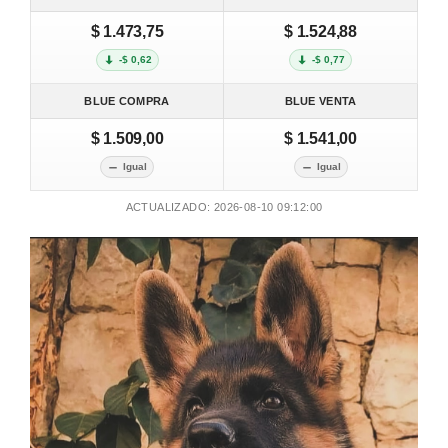
$ 1.473,75
$ 1.524,88
-$ 0,62
-$ 0,77
BLUE COMPRA
BLUE VENTA
$ 1.509,00
$ 1.541,00
Igual
Igual
ACTUALIZADO: 2026-08-10 09:12:00